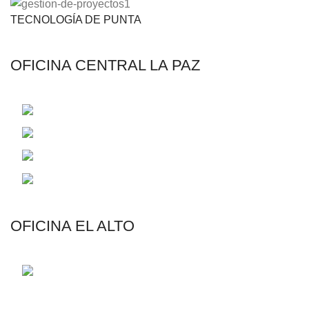
TECNOLOGÍA DE PUNTA
OFICINA CENTRAL LA PAZ
C. 14 Francisco Borda de Aragon 2485
Telf.: (591-2) 2831326 - (591-2) 2829072
Email: contacto@riegotodo.com
Email: rmaster@riegotodo.com
OFICINA EL ALTO
Av. Jorge Carrasco N°555 Esq. Calle 6, Zona
12 de Octubre