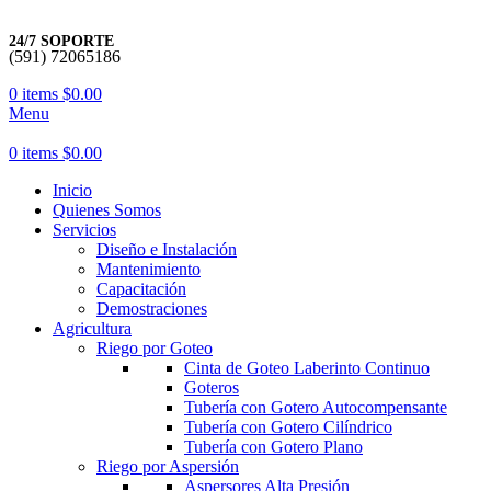
24/7 SOPORTE
(591) 72065186
0
items
$
0.00
Menu
0
items
$
0.00
Inicio
Quienes Somos
Servicios
Diseño e Instalación
Mantenimiento
Capacitación
Demostraciones
Agricultura
Riego por Goteo
Cinta de Goteo Laberinto Continuo
Goteros
Tubería con Gotero Autocompensante
Tubería con Gotero Cilíndrico
Tubería con Gotero Plano
Riego por Aspersión
Aspersores Alta Presión