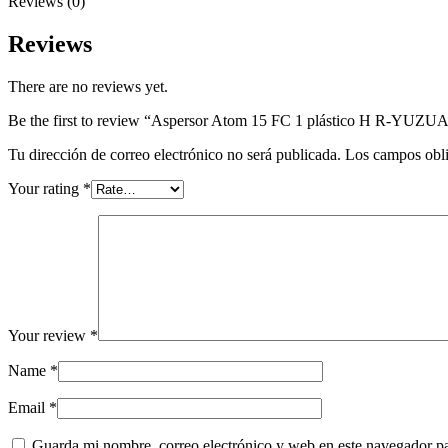
Reviews (0)
Reviews
There are no reviews yet.
Be the first to review “Aspersor Atom 15 FC 1 plástico H R-YUZU
Tu dirección de correo electrónico no será publicada.
Los campos obli
Your rating
*
Your review
*
Name
*
Email
*
Guarda mi nombre, correo electrónico y web en este navegador p