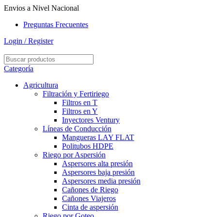
Envios a Nivel Nacional
Preguntas Frecuentes
Login / Register
Categoría
Agricultura
Filtración y Fertiriego
Filtros en T
Filtros en Y
Inyectores Ventury
Líneas de Conducción
Mangueras LAY FLAT
Politubos HDPE
Riego por Aspersión
Aspersores alta presión
Aspersores baja presión
Aspersores media presión
Cañones de Riego
Cañones Viajeros
Cinta de aspersión
Riego por Goteo