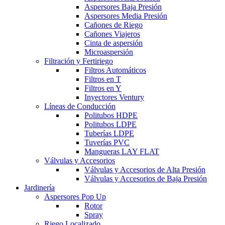
Aspersores Baja Presión
Aspersores Media Presión
Cañones de Riego
Cañones Viajeros
Cinta de aspersión
Microaspersión
Filtración y Fertiriego
Filtros Automáticos
Filtros en T
Filtros en Y
Inyectores Ventury
Líneas de Conducción
Politubos HDPE
Politubos LDPE
Tuberías LDPE
Tuverías PVC
Mangueras LAY FLAT
Válvulas y Accesorios
Válvulas y Accesorios de Alta Presión
Válvulas y Accesorios de Baja Presión
Jardinería
Aspersores Pop Up
Rotor
Spray
Riego Localizado