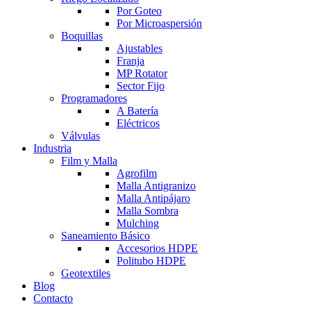
Por Goteo
Por Microaspersión
Boquillas
Ajustables
Franja
MP Rotator
Sector Fijo
Programadores
A Batería
Eléctricos
Válvulas
Industria
Film y Malla
Agrofilm
Malla Antigranizo
Malla Antipájaro
Malla Sombra
Mulching
Saneamiento Básico
Accesorios HDPE
Politubo HDPE
Geotextiles
Blog
Contacto