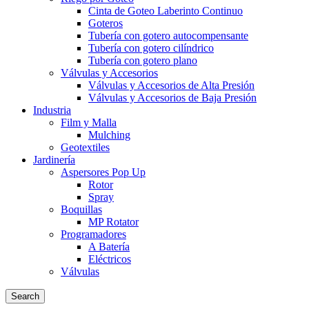
Cinta de Goteo Laberinto Continuo
Goteros
Tubería con gotero autocompensante
Tubería con gotero cilíndrico
Tubería con gotero plano
Válvulas y Accesorios
Válvulas y Accesorios de Alta Presión
Válvulas y Accesorios de Baja Presión
Industria
Film y Malla
Mulching
Geotextiles
Jardinería
Aspersores Pop Up
Rotor
Spray
Boquillas
MP Rotator
Programadores
A Batería
Eléctricos
Válvulas
Search