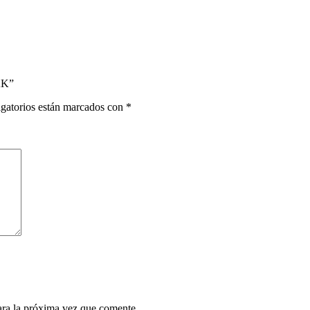
AK”
gatorios están marcados con
*
ara la próxima vez que comente.