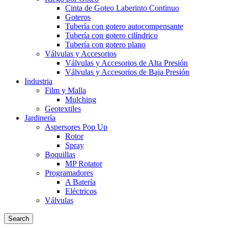
Cinta de Goteo Laberinto Continuo
Goteros
Tubería con gotero autocompensante
Tubería con gotero cilíndrico
Tubería con gotero plano
Válvulas y Accesorios
Válvulas y Accesorios de Alta Presión
Válvulas y Accesorios de Baja Presión
Industria
Film y Malla
Mulching
Geotextiles
Jardinería
Aspersores Pop Up
Rotor
Spray
Boquillas
MP Rotator
Programadores
A Batería
Eléctricos
Válvulas
Search