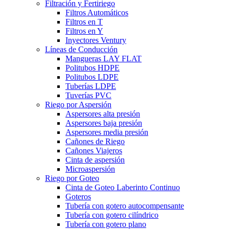
Filtración y Fertiriego
Filtros Automáticos
Filtros en T
Filtros en Y
Inyectores Ventury
Líneas de Conducción
Mangueras LAY FLAT
Politubos HDPE
Politubos LDPE
Tuberías LDPE
Tuverías PVC
Riego por Aspersión
Aspersores alta presión
Aspersores baja presión
Aspersores media presión
Cañones de Riego
Cañones Viajeros
Cinta de aspersión
Microaspersión
Riego por Goteo
Cinta de Goteo Laberinto Continuo
Goteros
Tubería con gotero autocompensante
Tubería con gotero cilíndrico
Tubería con gotero plano