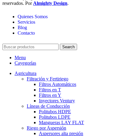
reservados. Por
Almighty Design
.
Quienes Somos
Servicios
Blog
Contacto
Search
Menu
Cayegorías
Agricultura
Filtración y Fertiriego
Filtros Automáticos
Filtros en T
Filtros en Y
Inyectores Ventury
Líneas de Conducción
Politubos HDPE
Politubos LDPE
Mangueras LAY FLAT
Riego por Aspersión
Aspersores alta presión