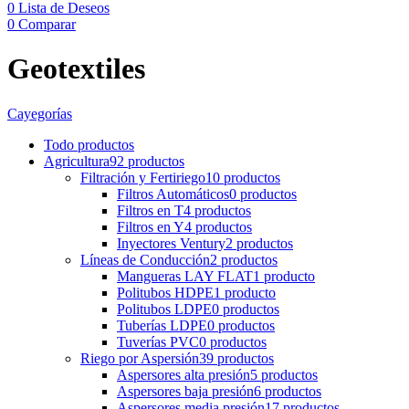
0
Lista de Deseos
0
Comparar
Geotextiles
Cayegorías
Todo
productos
Agricultura
92 productos
Filtración y Fertiriego
10 productos
Filtros Automáticos
0 productos
Filtros en T
4 productos
Filtros en Y
4 productos
Inyectores Ventury
2 productos
Líneas de Conducción
2 productos
Mangueras LAY FLAT
1 producto
Politubos HDPE
1 producto
Politubos LDPE
0 productos
Tuberías LDPE
0 productos
Tuverías PVC
0 productos
Riego por Aspersión
39 productos
Aspersores alta presión
5 productos
Aspersores baja presión
6 productos
Aspersores media presión
17 productos