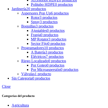
Accesorios HDPE
0 productos
Politubo HDPE
0 productos
Jardinería
20 productos
Aspersores Pop Up
6 productos
Rotor
3 productos
Spray
3 productos
Boquillas
3 productos
Ajustables
0 productos
Franja
0 productos
MP Rotator
3 productos
Sector Fijo
0 productos
Programadores
10 productos
A Batería
3 productos
Eléctricos
7 productos
Riego Localizado
0 productos
Por Goteo
0 productos
Por Microaspersión
0 productos
Válvulas
1 producto
Sin Categoria
0 productos
Close
Categorías del producto
Agricultura