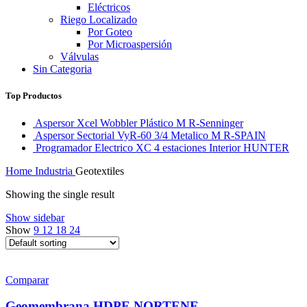
Eléctricos
Riego Localizado
Por Goteo
Por Microaspersión
Válvulas
Sin Categoria
Top Productos
Aspersor Xcel Wobbler Plástico M R-Senninger
Aspersor Sectorial VyR-60 3/4 Metalico M R-SPAIN
Programador Electrico XC 4 estaciones Interior HUNTER
Home
Industria
Geotextiles
Showing the single result
Show sidebar
Show
9
12
18
24
Comparar
Geomembrana HDPE NORTENE