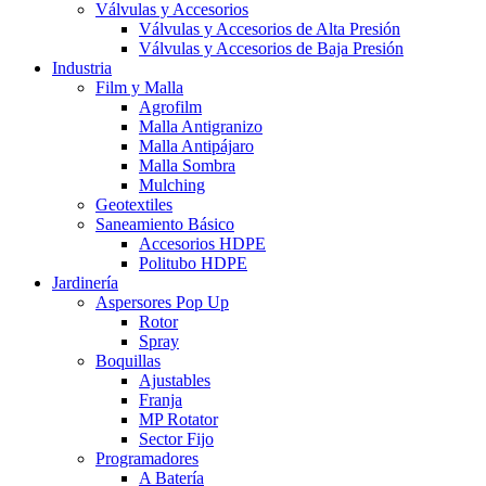
Válvulas y Accesorios
Válvulas y Accesorios de Alta Presión
Válvulas y Accesorios de Baja Presión
Industria
Film y Malla
Agrofilm
Malla Antigranizo
Malla Antipájaro
Malla Sombra
Mulching
Geotextiles
Saneamiento Básico
Accesorios HDPE
Politubo HDPE
Jardinería
Aspersores Pop Up
Rotor
Spray
Boquillas
Ajustables
Franja
MP Rotator
Sector Fijo
Programadores
A Batería