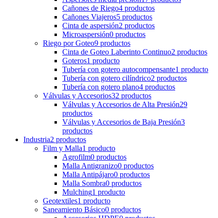
Cañones de Riego
4 productos
Cañones Viajeros
5 productos
Cinta de aspersión
2 productos
Microaspersión
0 productos
Riego por Goteo
9 productos
Cinta de Goteo Laberinto Continuo
2 productos
Goteros
1 producto
Tubería con gotero autocompensante
1 producto
Tubería con gotero cilíndrico
2 productos
Tubería con gotero plano
4 productos
Válvulas y Accesorios
32 productos
Válvulas y Accesorios de Alta Presión
29
productos
Válvulas y Accesorios de Baja Presión
3
productos
Industria
2 productos
Film y Malla
1 producto
Agrofilm
0 productos
Malla Antigranizo
0 productos
Malla Antipájaro
0 productos
Malla Sombra
0 productos
Mulching
1 producto
Geotextiles
1 producto
Saneamiento Básico
0 productos