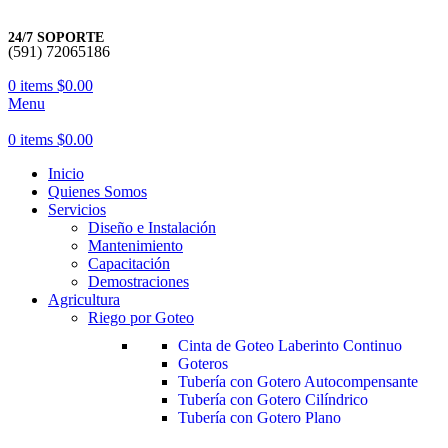
24/7 SOPORTE
(591) 72065186
0
items
$
0.00
Menu
0
items
$
0.00
Inicio
Quienes Somos
Servicios
Diseño e Instalación
Mantenimiento
Capacitación
Demostraciones
Agricultura
Riego por Goteo
Cinta de Goteo Laberinto Continuo
Goteros
Tubería con Gotero Autocompensante
Tubería con Gotero Cilíndrico
Tubería con Gotero Plano