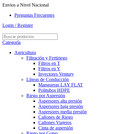
Envios a Nivel Nacional
Preguntas Frecuentes
Login / Register
Categoría
Agricultura
Filtración y Fertiriego
Filtros en T
Filtros en Y
Inyectores Ventury
Líneas de Conducción
Mangueras LAY FLAT
Politubos HDPE
Riego por Aspersión
Aspersores alta presión
Aspersores baja presión
Aspersores media presión
Cañones de Riego
Cañones Viajeros
Cinta de aspersión
Riego por Goteo