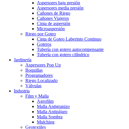
Aspersores baja presión
Aspersores media presión
Cañones de Riego
Cañones Viajeros
Cinta de aspersión
Microaspersión
Riego por Goteo
Cinta de Goteo Laberinto Continuo
Goteros
Tubería con gotero autocompensante
Tubería con gotero cilíndrico
Jardinería
Aspersores Pop Up
Boquillas
Programadores
Riego Localizado
Válvulas
Industria
Film y Malla
Agrofilm
Malla Antigranizo
Malla Antipájaro
Malla Sombra
Mulching
Geotextiles