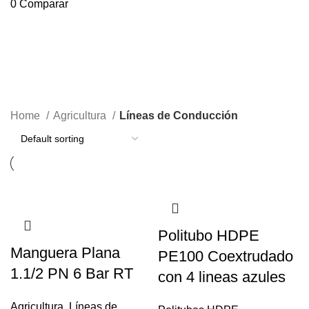
0
Comparar
Líneas de Conducción
Cayegorías
Home
Agricultura
Líneas de Conducción
Politubo HDPE
Manguera Plana
PE100 Coextrudado
1.1/2 PN 6 Bar RT
con 4 lineas azules
Agricultura
,
Líneas de