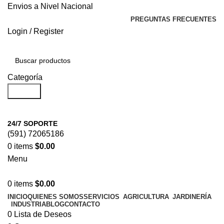
Envios a Nivel Nacional
PREGUNTAS FRECUENTES
Login / Register
Categoría
Search
24/7 SOPORTE
(591) 72065186
0
items
$
0.00
Menu
0
items
$
0.00
INICIO
QUIENES SOMOS
SERVICIOS
AGRICULTURA
JARDINERÍA
INDUSTRIA
BLOG
CONTACTO
0
Lista de Deseos