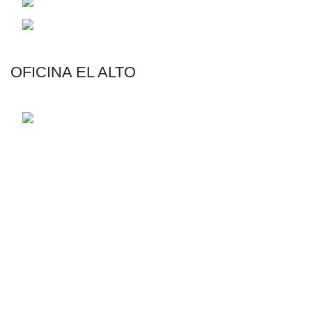
Email: contacto@riegotodo.com
Email: rmaster@riegotodo.com
OFICINA EL ALTO
Av. Jorge Carrasco N°555 Esq. Calle 6, Zona
12 de Octubre
AGRICULTURA
Riego por Goteo
Riego por Aspersión
Filtración y Fertiriego
Líneas de Conducción