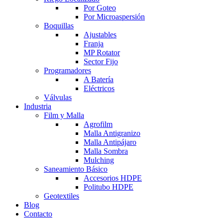
Por Goteo
Por Microaspersión
Boquillas
Ajustables
Franja
MP Rotator
Sector Fijo
Programadores
A Batería
Eléctricos
Válvulas
Industria
Film y Malla
Agrofilm
Malla Antigranizo
Malla Antipájaro
Malla Sombra
Mulching
Saneamiento Básico
Accesorios HDPE
Politubo HDPE
Geotextiles
Blog
Contacto