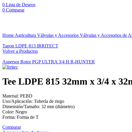
0
Lista de Deseos
0
Comparar
Click to enlarge
Home
Agricultura
Válvulas y Accesorios
Válvulas y Accesorios de A
Tapon LDPE 813 IRRITECT
Volver a Productos
Aspersor Rotor PGP ULTRA 3/4 H R-HUNTER
Tee LDPE 815 32mm x 3/4 x 
Material: PEBD
Uso/Aplicación: Tubería de riego
Dimensión/Tamaño: 32 mm (diámetro)
Color: Negro
Forma: Forma de T
Comparar