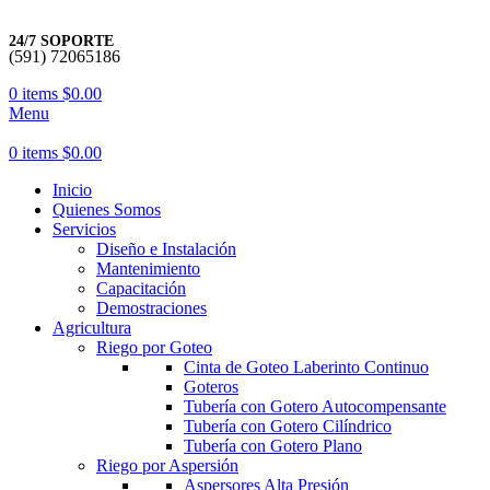
24/7 SOPORTE
(591) 72065186
0
items
$
0.00
Menu
0
items
$
0.00
Inicio
Quienes Somos
Servicios
Diseño e Instalación
Mantenimiento
Capacitación
Demostraciones
Agricultura
Riego por Goteo
Cinta de Goteo Laberinto Continuo
Goteros
Tubería con Gotero Autocompensante
Tubería con Gotero Cilíndrico
Tubería con Gotero Plano
Riego por Aspersión
Aspersores Alta Presión