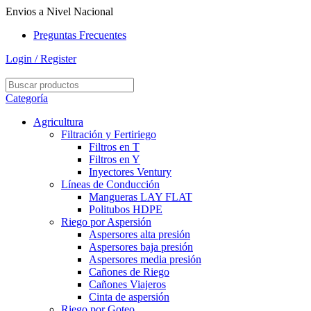
Envios a Nivel Nacional
Preguntas Frecuentes
Login / Register
Categoría
Agricultura
Filtración y Fertiriego
Filtros en T
Filtros en Y
Inyectores Ventury
Líneas de Conducción
Mangueras LAY FLAT
Politubos HDPE
Riego por Aspersión
Aspersores alta presión
Aspersores baja presión
Aspersores media presión
Cañones de Riego
Cañones Viajeros
Cinta de aspersión
Riego por Goteo