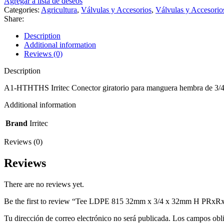
Agregar a lista de deseos
Categories:
Agricultura
,
Válvulas y Accesorios
,
Válvulas y Accesorios
Share:
Description
Additional information
Reviews (0)
Description
A1-HTHTHS Irritec Conector giratorio para manguera hembra de 3/4
Additional information
Brand
Irritec
Reviews (0)
Reviews
There are no reviews yet.
Be the first to review “Tee LDPE 815 32mm x 3/4 x 32mm H PR
Tu dirección de correo electrónico no será publicada.
Los campos obli