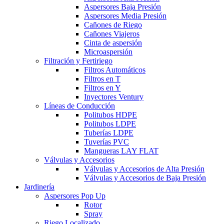
Aspersores Baja Presión
Aspersores Media Presión
Cañones de Riego
Cañones Viajeros
Cinta de aspersión
Microaspersión
Filtración y Fertiriego
Filtros Automáticos
Filtros en T
Filtros en Y
Inyectores Ventury
Líneas de Conducción
Politubos HDPE
Politubos LDPE
Tuberías LDPE
Tuverías PVC
Mangueras LAY FLAT
Válvulas y Accesorios
Válvulas y Accesorios de Alta Presión
Válvulas y Accesorios de Baja Presión
Jardinería
Aspersores Pop Up
Rotor
Spray
Riego Localizado