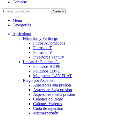
Contacto
Search
Menu
Cayegorías
Agricultura
Filtración y Fertiriego
Filtros Automáticos
Filtros en T
Filtros en Y
Inyectores Ventury
Líneas de Conducción
Politubos HDPE
Politubos LDPE
Mangueras LAY FLAT
Riego por Aspersión
Aspersores alta presión
Aspersores baja presión
Aspersores media presión
Cañones de Riego
Cañones Viajeros
Cinta de aspersión
Microaspersión