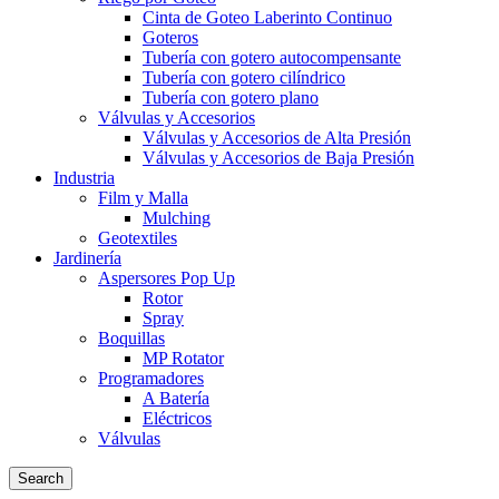
Cinta de Goteo Laberinto Continuo
Goteros
Tubería con gotero autocompensante
Tubería con gotero cilíndrico
Tubería con gotero plano
Válvulas y Accesorios
Válvulas y Accesorios de Alta Presión
Válvulas y Accesorios de Baja Presión
Industria
Film y Malla
Mulching
Geotextiles
Jardinería
Aspersores Pop Up
Rotor
Spray
Boquillas
MP Rotator
Programadores
A Batería
Eléctricos
Válvulas
Search