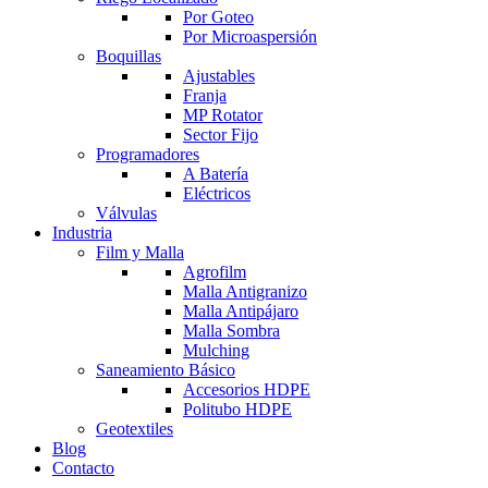
Por Goteo
Por Microaspersión
Boquillas
Ajustables
Franja
MP Rotator
Sector Fijo
Programadores
A Batería
Eléctricos
Válvulas
Industria
Film y Malla
Agrofilm
Malla Antigranizo
Malla Antipájaro
Malla Sombra
Mulching
Saneamiento Básico
Accesorios HDPE
Politubo HDPE
Geotextiles
Blog
Contacto