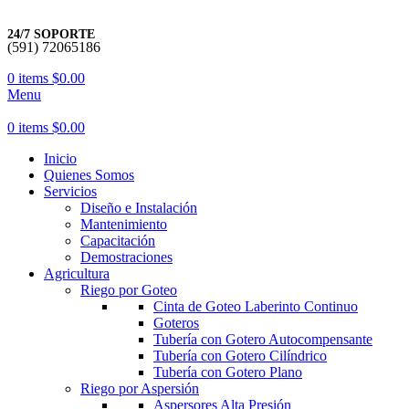
24/7 SOPORTE
(591) 72065186
0
items
$
0.00
Menu
0
items
$
0.00
Inicio
Quienes Somos
Servicios
Diseño e Instalación
Mantenimiento
Capacitación
Demostraciones
Agricultura
Riego por Goteo
Cinta de Goteo Laberinto Continuo
Goteros
Tubería con Gotero Autocompensante
Tubería con Gotero Cilíndrico
Tubería con Gotero Plano
Riego por Aspersión
Aspersores Alta Presión