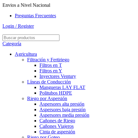
Envios a Nivel Nacional
Preguntas Frecuentes
Login / Register
Categoría
Agricultura
Filtración y Fertiriego
Filtros en T
Filtros en Y
Inyectores Ventury
Líneas de Conducción
Mangueras LAY FLAT
Politubos HDPE
Riego por Aspersión
Aspersores alta presión
Aspersores baja presión
Aspersores media presión
Cañones de Riego
Cañones Viajeros
Cinta de aspersión
Riego por Goteo