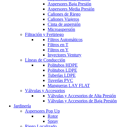
Aspersores Baja Presión
Aspersores Media Presión
Cañones de Riego
Cañones Viajeros
Cinta de aspersión
Microaspersión
Filtración y Fertiriego
Filtros Automáticos
Filtros en T
Filtros en Y
Inyectores Ventury
Líneas de Conducción
Politubos HDPE
Politubos LDPE
Tuberías LDPE
Tuverías PVC
Mangueras LAY FLAT
Válvulas y Accesorios
Válvulas y Accesorios de Alta Presión
Válvulas y Accesorios de Baja Presión
Jardinería
Aspersores Pop Up
Rotor
Spray
Riego Localizado