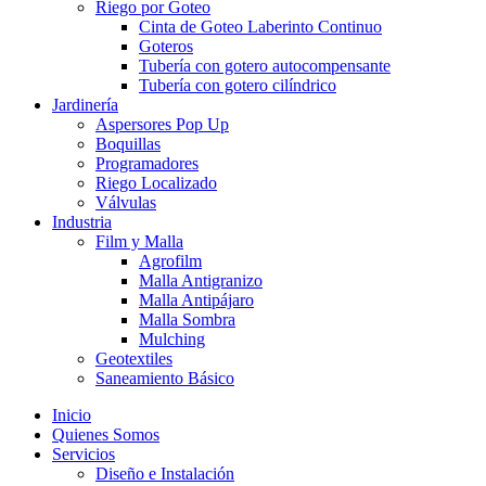
Riego por Goteo
Cinta de Goteo Laberinto Continuo
Goteros
Tubería con gotero autocompensante
Tubería con gotero cilíndrico
Jardinería
Aspersores Pop Up
Boquillas
Programadores
Riego Localizado
Válvulas
Industria
Film y Malla
Agrofilm
Malla Antigranizo
Malla Antipájaro
Malla Sombra
Mulching
Geotextiles
Saneamiento Básico
Inicio
Quienes Somos
Servicios
Diseño e Instalación