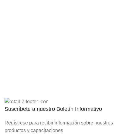
Programadores
Riego Localizado
Válvulas
INDUSTRIA
Film y Malla
Geotextiles
Saneamiento Básico
Suscríbete a nuestro Boletín Informativo
Regístrese para recibir información sobre nuestros
productos y capacitaciones