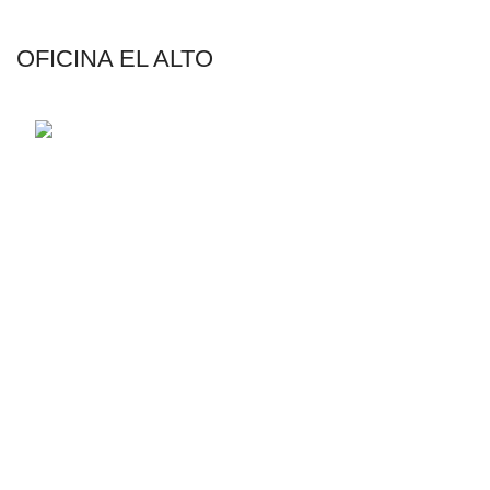
OFICINA EL ALTO
Av. Jorge Carrasco N°555 Esq. Calle 6, Zona
12 de Octubre
AGRICULTURA
Riego por Goteo
Riego por Aspersión
Filtración y Fertiriego
Líneas de Conducción
Válvulas y Accesorios