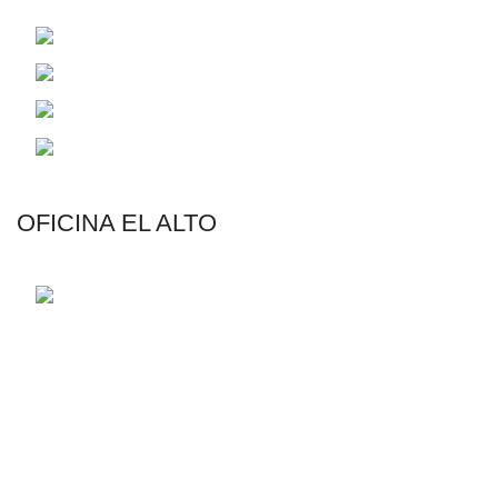
C. 14 Francisco Borda de Aragon 2485
Telf.: (591-2) 2831326 - (591-2) 2829072
Email: contacto@riegotodo.com
Email: rmaster@riegotodo.com
OFICINA EL ALTO
Av. Jorge Carrasco N°555 Esq. Calle 6, Zona
12 de Octubre
AGRICULTURA
Riego por Goteo
Riego por Aspersión