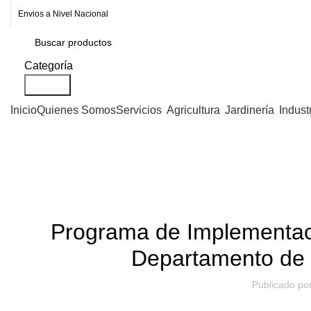
Envios a Nivel Nacional
Categoría
Search
Inicio
Quienes Somos
Servicios
Agricultura
Jardinería
Indust
Blog
,
CAPACITACIÓN
DISEÑ
Programa de Implementaci
Departamento de
Publicado po