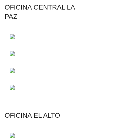
OFICINA CENTRAL LA
AGRICULTURA
PAZ
Riego por Goteo
Riego por Aspersión
C. 14 Francisco
Filtración y Fertiriego
Borda de Aragon 2485
Líneas de Conducción
Telf.: (591-2)
Válvulas y Accesorios
2831326 - (591-2) 2829072
Email:
contacto@riegotodo.com
Email:
rmaster@riegotodo.com
OFICINA EL ALTO
Av. Jorge