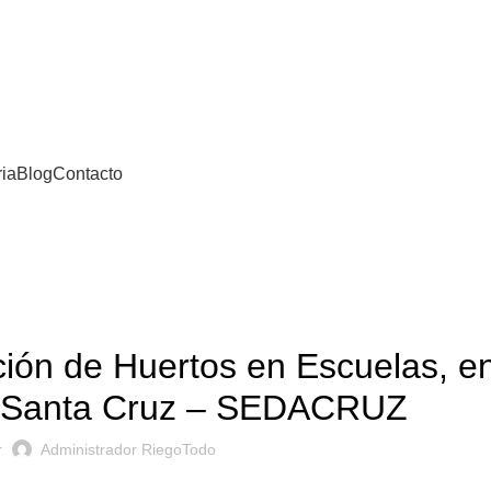
ria
Blog
Contacto
O, INSTALACIÓN Y PUESTA EN OPERACIÓN
ón de Huertos en Escuelas, en
 Santa Cruz – SEDACRUZ
r
Administrador RiegoTodo